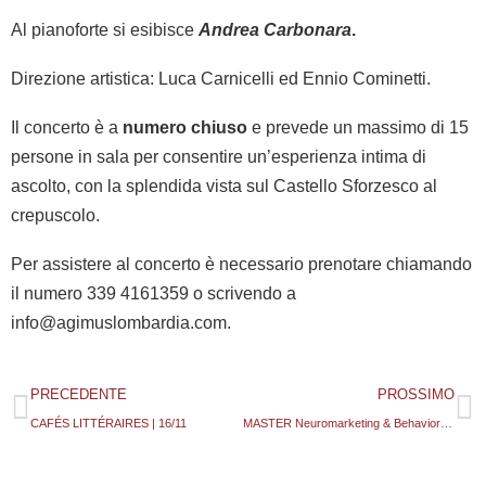
Al pianoforte si esibisce
Andrea Carbonara
.
Direzione artistica: Luca Carnicelli ed Ennio Cominetti.
Il concerto è a
numero chiuso
e prevede un massimo di 15
persone in sala per consentire un’esperienza intima di
ascolto, con la splendida vista sul Castello Sforzesco al
crepuscolo.
Per assistere al concerto è necessario prenotare chiamando
il numero 339 4161359 o scrivendo a
info@agimuslombardia.com.
PRECEDENTE
PROSSIMO
CAFÉS LITTÉRAIRES | 16/11
MASTER Neuromarketing & Behavior Design organizzato dal C.U.I. – Centro Universitario Internazionale